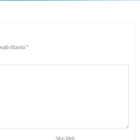
wajib ditandai
*
Situs Web