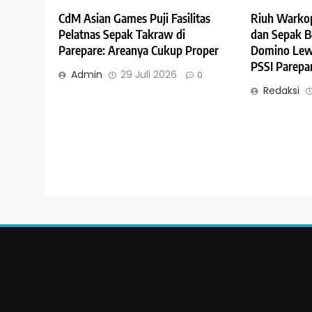
Riuh Warkop
CdM Asian Games Puji Fasilitas
dan Sepak B
Pelatnas Sepak Takraw di
Domino Lewa
Parepare: Areanya Cukup Proper
PSSI Parepa
Admin
29 Juli 2026
0
Redaksi