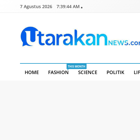
Skip
7 Agustus 2026
7:39:45 AM
to
content
Utarakannews.com
Terkini Dalam Genggaman
THIS MONTH
HOME
FASHION
SCIENCE
POLITIK
LI