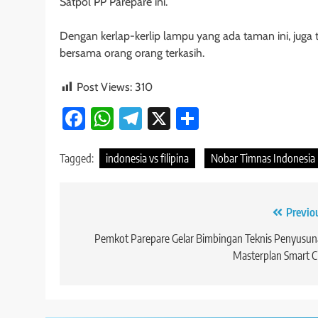
Satpol PP Parepare ini.
Dengan kerlap-kerlip lampu yang ada taman ini, jug
bersama orang orang terkasih.
Post Views:
310
Facebook
WhatsApp
Telegram
X
Share
Tagged:
indonesia vs filipina
Nobar Timnas Indonesia
Navigasi
Previo
pos
Pemkot Parepare Gelar Bimbingan Teknis Penyusu
Masterplan Smart C