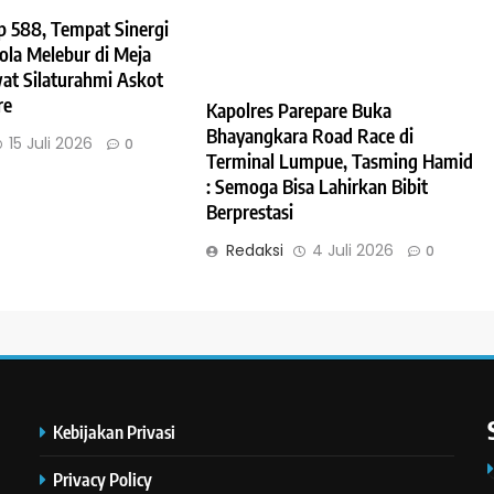
 588, Tempat Sinergi
ola Melebur di Meja
t Silaturahmi Askot
re
Kapolres Parepare Buka
Bhayangkara Road Race di
15 Juli 2026
0
Terminal Lumpue, Tasming Hamid
: Semoga Bisa Lahirkan Bibit
Berprestasi
Redaksi
4 Juli 2026
0
Kebijakan Privasi
Privacy Policy