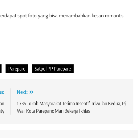
a terdapat spot foto yang bisa menambahkan kesan romantis
Parepare
Satpol PP Parepare
us:
Next:
nan
1.735 Tokoh Masyarakat Terima Insentif Triwulan Kedua, Pj
ity
Wali Kota Parepare: Mari Bekerja Ikhlas