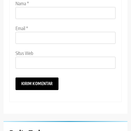
Nama
*
Email
*
Situs Web