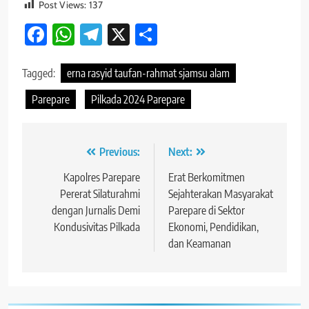
Post Views:
137
Facebook
WhatsApp
Telegram
X
Share
Tagged:
erna rasyid taufan-rahmat sjamsu alam
Parepare
Pilkada 2024 Parepare
Navigasi
Previous:
Next:
pos
Kapolres Parepare
Erat Berkomitmen
Pererat Silaturahmi
Sejahterakan Masyarakat
dengan Jurnalis Demi
Parepare di Sektor
Kondusivitas Pilkada
Ekonomi, Pendidikan,
dan Keamanan