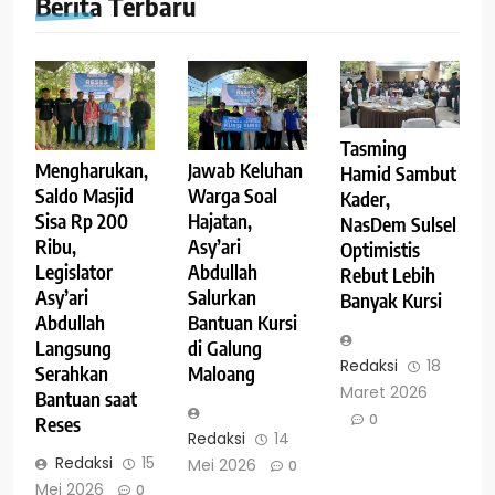
Berita Terbaru
Tasming
Mengharukan,
Jawab Keluhan
Hamid Sambut
Saldo Masjid
Warga Soal
Kader,
Sisa Rp 200
Hajatan,
NasDem Sulsel
Ribu,
Asy’ari
Optimistis
Legislator
Abdullah
Rebut Lebih
Asy’ari
Salurkan
Banyak Kursi
Abdullah
Bantuan Kursi
Langsung
di Galung
Redaksi
18
Serahkan
Maloang
Maret 2026
Bantuan saat
0
Reses
Redaksi
14
Redaksi
15
Mei 2026
0
Mei 2026
0