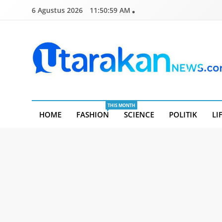
Skip
6 Agustus 2026
11:51:00 AM
to
content
Utarakannews.com
Terkini Dalam Genggaman
THIS MONTH
HOME
FASHION
SCIENCE
POLITIK
LI