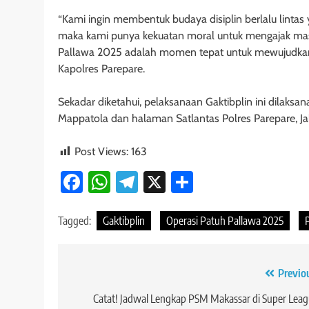
“Kami ingin membentuk budaya disiplin berlalu lintas ya
maka kami punya kekuatan moral untuk mengajak masy
Pallawa 2025 adalah momen tepat untuk mewujudkan ha
Kapolres Parepare.
Sekadar diketahui, pelaksanaan Gaktibplin ini dilaksan
Mappatola dan halaman Satlantas Polres Parepare, Jal
Post Views:
163
Facebook
WhatsApp
Telegram
X
Share
Tagged:
Gaktibplin
Operasi Patuh Pallawa 2025
Navigasi
Previo
pos
Catat! Jadwal Lengkap PSM Makassar di Super Lea