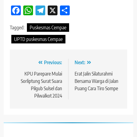
Facebook
WhatsApp
Telegram
X
Share
Tagged:
Puskesmas Cempae
UPTD puskesmas Cempae
Navigasi
Previous:
Next:
pos
KPU Parepare Mulai
Erat Jalin Silaturahmi
Sorliptung Surat Suara
Bersama Warga di Jalan
Pilgub Sulsel dan
Puang Cara Tiro Sompe
Pilwalkot 2024