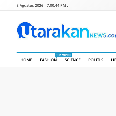
Skip
8 Agustus 2026
7:00:45 PM
to
content
Utarakannews.com
Terkini Dalam Genggaman
THIS MONTH
HOME
FASHION
SCIENCE
POLITIK
LI