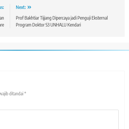
us:
Next:
han
Prof Bakhtiar Tijjang Dipercaya jadi Penguji Eksternal
are
Program Doktor S3 UNHALU Kendari
wajib ditandai
*