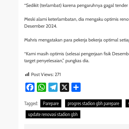
“Sedikit (terlambat) karena pengaruhnya gagal tender 
Meski alami keterlambatan, dia mengaku optimis renova
Desember 2024.
Mahris mengatakan para pekerja bekerja optimal setiap 
“Kami masih optimis (selesai pengerjaan fisik Desemb
target penyelesaian,” pungkas dia.
Post Views:
271
Facebook
WhatsApp
Telegram
X
Share
Tagged:
Parepare
progres stadion gbh parepare
update renovasi stadion gbh