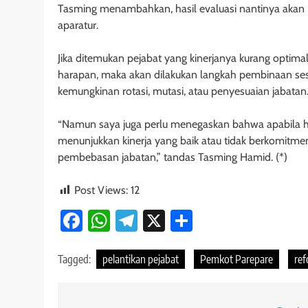
Tasming menambahkan, hasil evaluasi nantinya aka
aparatur.
Jika ditemukan pejabat yang kinerjanya kurang optimal
harapan, maka akan dilakukan langkah pembinaan se
kemungkinan rotasi, mutasi, atau penyesuaian jabatan
“Namun saya juga perlu menegaskan bahwa apabila h
menunjukkan kinerja yang baik atau tidak berkomitme
pembebasan jabatan,” tandas Tasming Hamid. (*)
Post Views:
12
Facebook
WhatsApp
Telegram
X
Share
Tagged:
pelantikan pejabat
Pemkot Parepare
ref