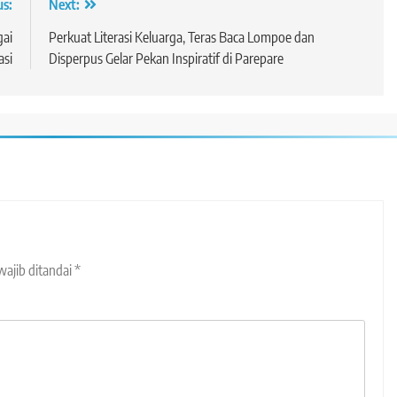
us:
Next:
ai
Perkuat Literasi Keluarga, Teras Baca Lompoe dan
asi
Disperpus Gelar Pekan Inspiratif di Parepare
wajib ditandai
*