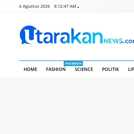
Skip
6 Agustus 2026
8:12:48 AM
to
content
Utarakannews.com
Terkini Dalam Genggaman
THIS MONTH
HOME
FASHION
SCIENCE
POLITIK
LI