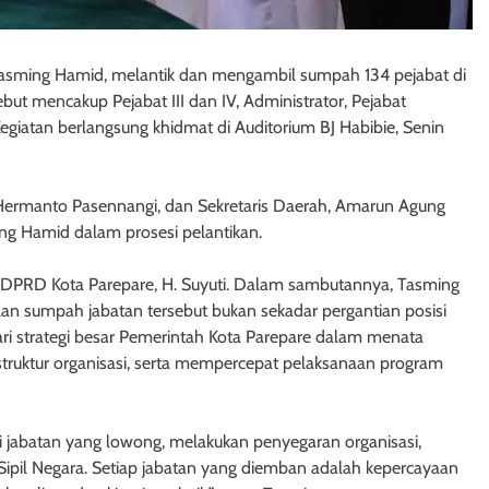
Tasming Hamid, melantik dan mengambil sumpah 134 pejabat di
but mencakup Pejabat III dan IV, Administrator, Pejabat
Kegiatan berlangsung khidmat di Auditorium BJ Habibie, Senin
e, Hermanto Pasennangi, dan Sekretaris Daerah, Amarun Agung
g Hamid dalam prosesi pelantikan.
I DPRD Kota Parepare, H. Suyuti. Dalam sambutannya, Tasming
 sumpah jabatan tersebut bukan sekadar pergantian posisi
ari strategi besar Pemerintah Kota Parepare dalam menata
struktur organisasi, serta mempercepat pelaksanaan program
si jabatan yang lowong, melakukan penyegaran organisasi,
ipil Negara. Setiap jabatan yang diemban adalah kepercayaan