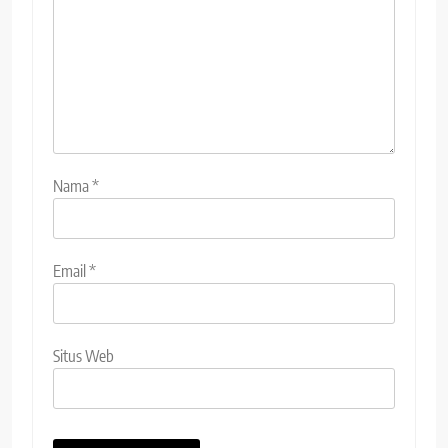
Nama
*
Email
*
Situs Web