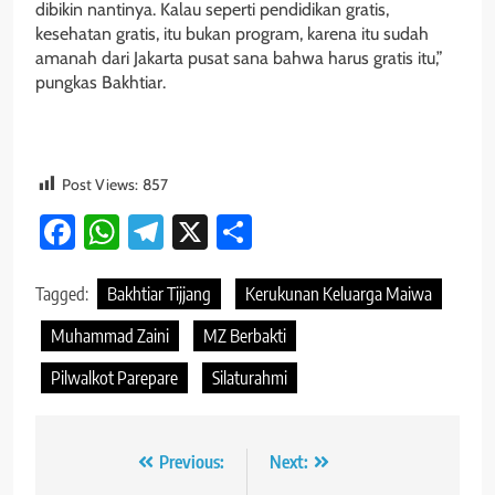
dibikin nantinya. Kalau seperti pendidikan gratis,
kesehatan gratis, itu bukan program, karena itu sudah
amanah dari Jakarta pusat sana bahwa harus gratis itu,”
pungkas Bakhtiar.
Post Views:
857
Facebook
WhatsApp
Telegram
X
Share
Tagged:
Bakhtiar Tijjang
Kerukunan Keluarga Maiwa
Muhammad Zaini
MZ Berbakti
Pilwalkot Parepare
Silaturahmi
Navigasi
Previous:
Next: