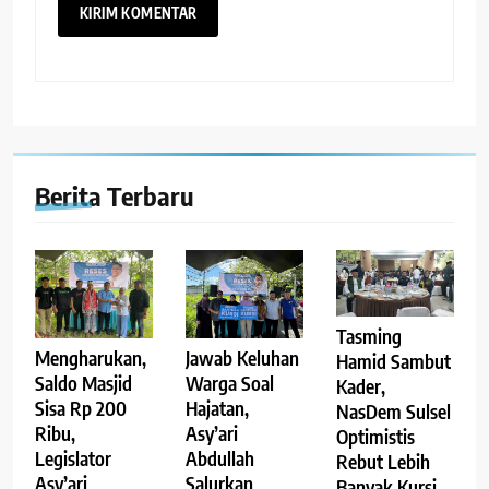
Berita Terbaru
Tasming
Mengharukan,
Jawab Keluhan
Hamid Sambut
Saldo Masjid
Warga Soal
Kader,
Sisa Rp 200
Hajatan,
NasDem Sulsel
Ribu,
Asy’ari
Optimistis
Legislator
Abdullah
Rebut Lebih
Asy’ari
Salurkan
Banyak Kursi