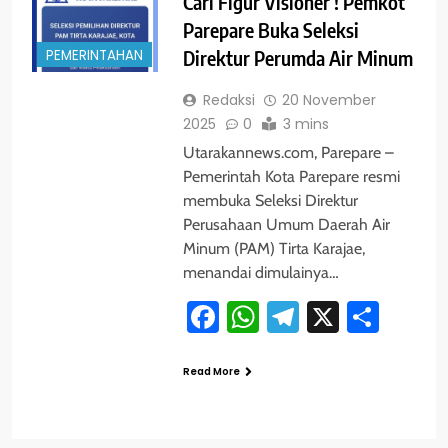
Cari Figur Visioner ! Pemkot
Parepare Buka Seleksi
PEMERINTAHAN
Direktur Perumda Air Minum
Redaksi
20 November
2025
0
3 mins
Utarakannews.com, Parepare –
Pemerintah Kota Parepare resmi
membuka Seleksi Direktur
Perusahaan Umum Daerah Air
Minum (PAM) Tirta Karajae,
menandai dimulainya…
Facebook
WhatsApp
Telegram
X
Shar
Read More