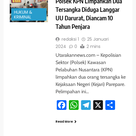
Polsek KPN Limpahkan Dua
Tersangka Diduga Langgar
HUKUM &
KRIMINAL
UU Darurat, Diancam 10
Tahun Penjara
redaksi 1
25 Januari
2024
0
2 mins
Utarakannews.com – Kepolisian
Sektor (Polsek) Kawasan
Pelabuhan Nusantara (KPN)
limpahkan dua orang tersangka ke
Kejaksaan Negeri (Kejari) Parepare.
Pelimpahan ini…
Facebook
WhatsApp
Telegram
X
Shar
Read More