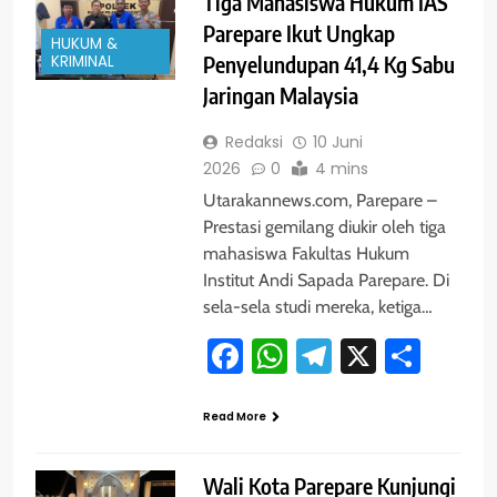
Tiga Mahasiswa Hukum IAS
Parepare Ikut Ungkap
HUKUM &
KRIMINAL
Penyelundupan 41,4 Kg Sabu
Jaringan Malaysia
Redaksi
10 Juni
2026
0
4 mins
Utarakannews.com, Parepare –
Prestasi gemilang diukir oleh tiga
mahasiswa Fakultas Hukum
Institut Andi Sapada Parepare. Di
sela-sela studi mereka, ketiga…
Facebook
WhatsApp
Telegram
X
Shar
Read More
Wali Kota Parepare Kunjungi