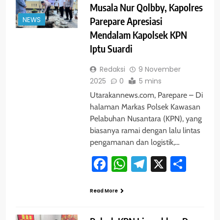
Musala Nur Qolbby, Kapolres
NEWS
Parepare Apresiasi
Mendalam Kapolsek KPN
Iptu Suardi
Redaksi
9 November
2025
0
5 mins
Utarakannews.com, Parepare – Di
halaman Markas Polsek Kawasan
Pelabuhan Nusantara (KPN), yang
biasanya ramai dengan lalu lintas
pengamanan dan logistik,…
Facebook
WhatsApp
Telegram
X
Shar
Read More