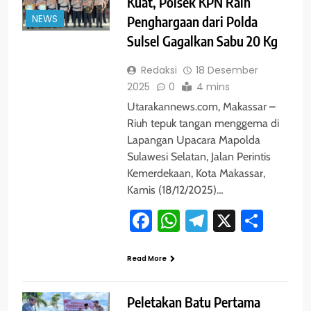
Kuat, Polsek KPN Raih
NEWS
Penghargaan dari Polda
Sulsel Gagalkan Sabu 20 Kg
Redaksi
18 Desember
2025
0
4 mins
Utarakannews.com, Makassar –
Riuh tepuk tangan menggema di
Lapangan Upacara Mapolda
Sulawesi Selatan, Jalan Perintis
Kemerdekaan, Kota Makassar,
Kamis (18/12/2025)…
Facebook
WhatsApp
Telegram
X
Shar
Read More
Peletakan Batu Pertama