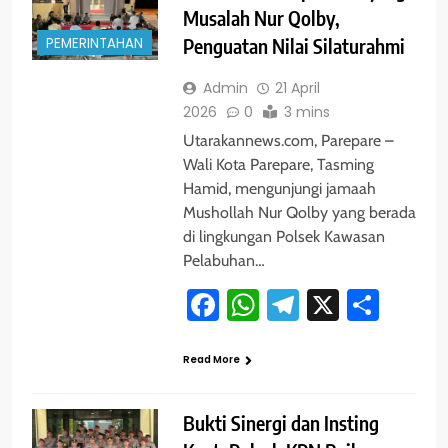
Musalah Nur Qolby,
PEMERINTAHAN
Penguatan Nilai Silaturahmi
Admin
21 April
2026
0
3 mins
Utarakannews.com, Parepare –
Wali Kota Parepare, Tasming
Hamid, mengunjungi jamaah
Mushollah Nur Qolby yang berada
di lingkungan Polsek Kawasan
Pelabuhan…
Facebook
WhatsApp
Telegram
X
Shar
Read More
Bukti Sinergi dan Insting