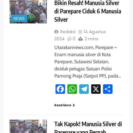
Bikin Resah! Manusia Silver
di Parepare Ciduk 6 Manusia
NEWS
Silver
Redaksi
14 Agustus
2024
0
2 mins
Utarakannews.com, Parepare –
Enam manusia silver di Kota
Parepare, Sulawesi Selatan,
diciduk petugas Satuan Polisi
Pamong Praja (Satpol PP), pada…
Facebook
WhatsApp
Telegram
X
Shar
Read More
Tak Kapok! Manusia Silver di
Parepare yang Pernah