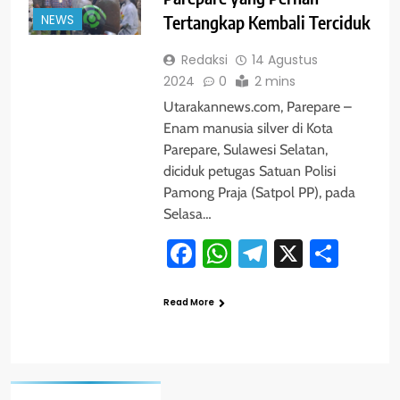
NEWS
Tertangkap Kembali Terciduk
Redaksi
14 Agustus
2024
0
2 mins
Utarakannews.com, Parepare –
Enam manusia silver di Kota
Parepare, Sulawesi Selatan,
diciduk petugas Satuan Polisi
Pamong Praja (Satpol PP), pada
Selasa…
Facebook
WhatsApp
Telegram
X
Shar
Read More