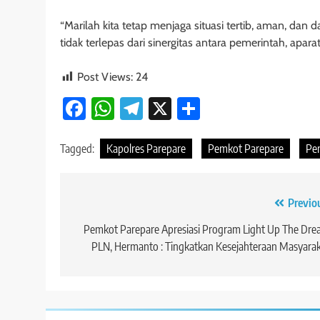
“Marilah kita tetap menjaga situasi tertib, aman, dan 
tidak terlepas dari sinergitas antara pemerintah, apa
Post Views:
24
Facebook
WhatsApp
Telegram
X
Share
Tagged:
Kapolres Parepare
Pemkot Parepare
Pe
Navigasi
Previo
pos
Pemkot Parepare Apresiasi Program Light Up The Dr
PLN, Hermanto : Tingkatkan Kesejahteraan Masyara