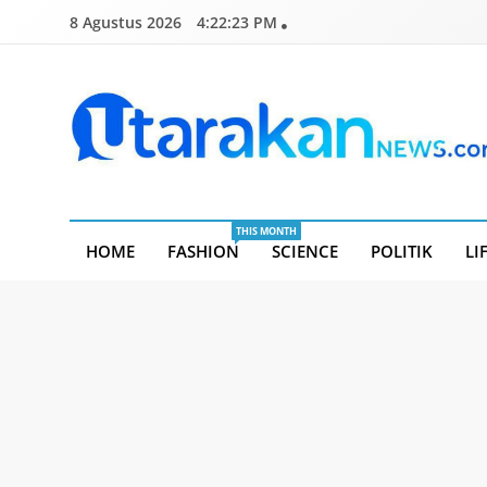
Skip
8 Agustus 2026
4:22:24 PM
to
content
Utarakannews.com
Terkini Dalam Genggaman
THIS MONTH
HOME
FASHION
SCIENCE
POLITIK
LI