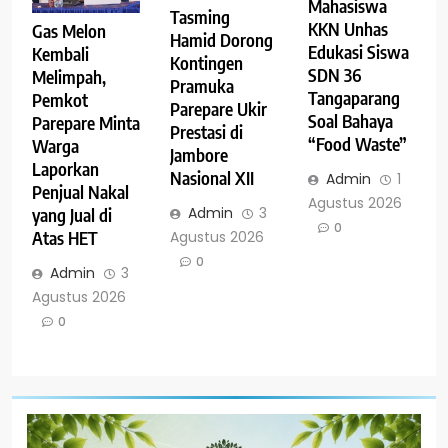
Mahasiswa
Tasming
KKN Unhas
Gas Melon
Hamid Dorong
Edukasi Siswa
Kembali
Kontingen
SDN 36
Melimpah,
Pramuka
Tangaparang
Pemkot
Parepare Ukir
Soal Bahaya
Parepare Minta
Prestasi di
“Food Waste”
Warga
Jambore
Laporkan
Nasional XII
Admin
1
Penjual Nakal
Agustus 2026
Admin
3
yang Jual di
0
Agustus 2026
Atas HET
0
Admin
3
Agustus 2026
0