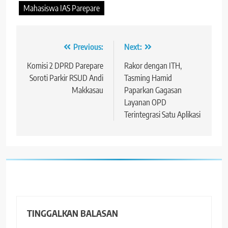
Mahasiswa IAS Parepare
Navigasi
Previous:
Next:
pos
Komisi 2 DPRD Parepare
Rakor dengan ITH,
Soroti Parkir RSUD Andi
Tasming Hamid
Makkasau
Paparkan Gagasan
Layanan OPD
Terintegrasi Satu Aplikasi
TINGGALKAN BALASAN