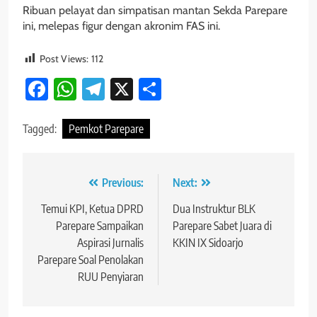
Ribuan pelayat dan simpatisan mantan Sekda Parepare
ini, melepas figur dengan akronim FAS ini.
Post Views:
112
Facebook
WhatsApp
Telegram
X
Share
Tagged:
Pemkot Parepare
Navigasi
Previous:
Next:
pos
Temui KPI, Ketua DPRD
Dua Instruktur BLK
Parepare Sampaikan
Parepare Sabet Juara di
Aspirasi Jurnalis
KKIN IX Sidoarjo
Parepare Soal Penolakan
RUU Penyiaran