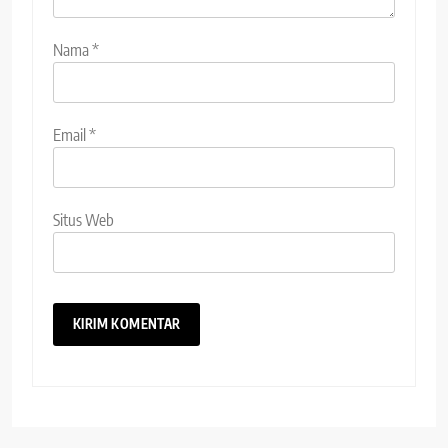
Nama
*
Email
*
Situs Web