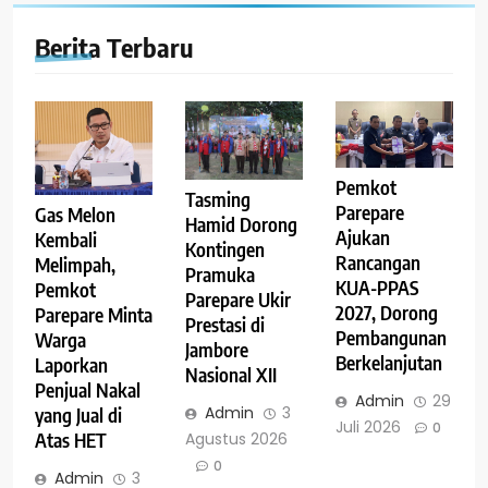
Berita Terbaru
Pemkot
Tasming
Parepare
Gas Melon
Hamid Dorong
Ajukan
Kembali
Kontingen
Rancangan
Melimpah,
Pramuka
KUA-PPAS
Pemkot
Parepare Ukir
2027, Dorong
Parepare Minta
Prestasi di
Pembangunan
Warga
Jambore
Berkelanjutan
Laporkan
Nasional XII
Penjual Nakal
Admin
29
Admin
3
yang Jual di
Juli 2026
0
Agustus 2026
Atas HET
0
Admin
3