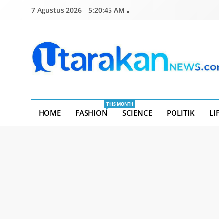
Skip
7 Agustus 2026
5:20:46 AM
to
content
Utarakannews.com
Terkini Dalam Genggaman
THIS MONTH
HOME
FASHION
SCIENCE
POLITIK
LI