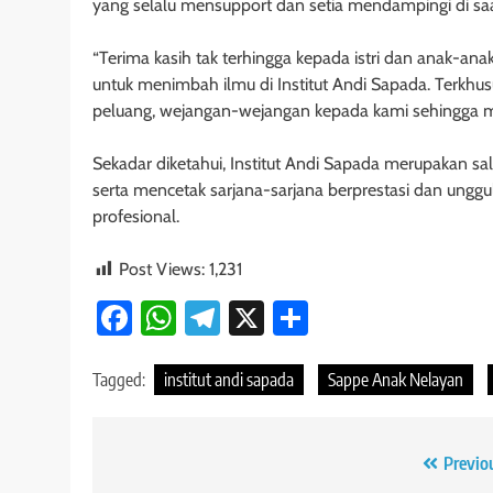
yang selalu mensupport dan setia mendampingi di sa
“Terima kasih tak terhingga kepada istri dan anak-an
untuk menimbah ilmu di Institut Andi Sapada. Terkhus
peluang, wejangan-wejangan kepada kami sehingga ma
Sekadar diketahui, Institut Andi Sapada merupakan sal
serta mencetak sarjana-sarjana berprestasi dan unggul 
profesional.
Post Views:
1,231
Facebook
WhatsApp
Telegram
X
Share
Tagged:
institut andi sapada
Sappe Anak Nelayan
Navigasi
Previo