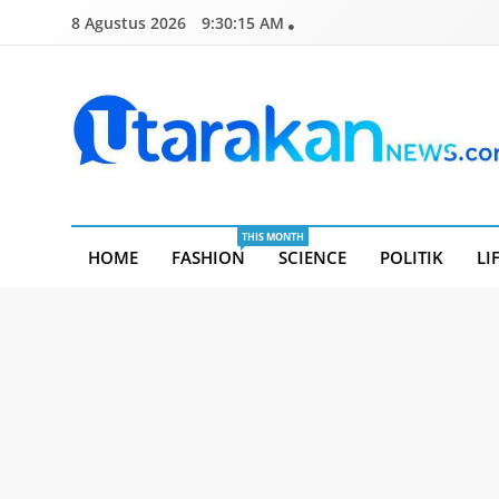
Skip
8 Agustus 2026
9:30:16 AM
to
content
Utarakannews.com
Terkini Dalam Genggaman
THIS MONTH
HOME
FASHION
SCIENCE
POLITIK
LI