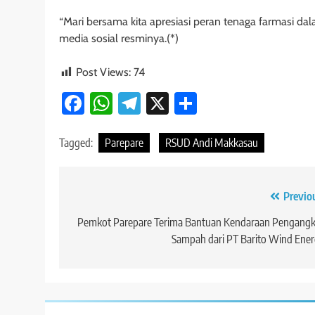
“Mari bersama kita apresiasi peran tenaga farmasi da
media sosial resminya.(*)
Post Views:
74
Facebook
WhatsApp
Telegram
X
Share
Tagged:
Parepare
RSUD Andi Makkasau
Navigasi
Previo
pos
Pemkot Parepare Terima Bantuan Kendaraan Pengangk
Sampah dari PT Barito Wind Ene