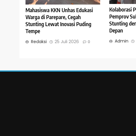
Kolaborasi 
Mahasiswa KKN Unhas Edukasi
Pemprov Sul
Warga di Parepare, Cegah
Stunting de
Stunting Lewat Inovasi Puding
Depan
Tempe
Admin
Redaksi
25 Juli 2026
0