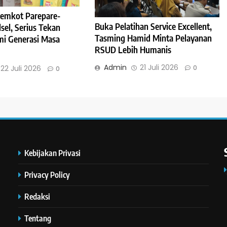
Pemkot Parepare-
Buka Pelatihan Service Excellent,
sel, Serius Tekan
Tasming Hamid Minta Pelayanan
mi Generasi Masa
RSUD Lebih Humanis
Admin
21 Juli 2026
0
22 Juli 2026
0
Kebijakan Privasi
Privacy Policy
Redaksi
Tentang