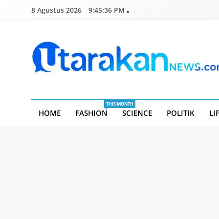
Skip
8 Agustus 2026
9:45:38 PM
to
content
Utarakannews.com
Terkini Dalam Genggaman
THIS MONTH
HOME
FASHION
SCIENCE
POLITIK
LI