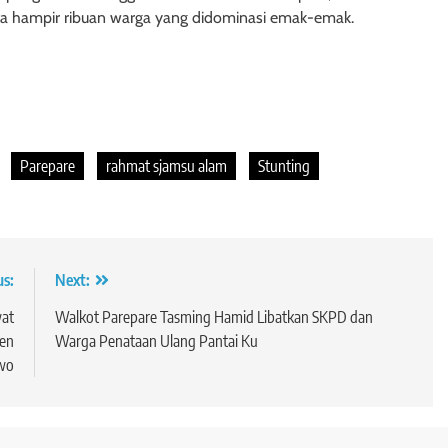
ta hampir ribuan warga yang didominasi emak-emak.
Parepare
rahmat sjamsu alam
Stunting
us:
Next:
wat
Walkot Parepare Tasming Hamid Libatkan SKPD dan
den
Warga Penataan Ulang Pantai Ku
wo