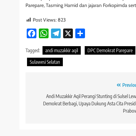
Parepare, Tasming Hamid dan jajaran Forkopimda ser
Post Views:
823
Facebook
WhatsApp
Telegram
X
Share
Tagged:
andi muzakkir aqil
DPC Demokrat Parepare
Sulawesi Selatan
Navigasi
Previo
pos
Andi Muzakkir Aqil Perangi Stunting di Sulsel Le
Demokrat Berbagi, Upaya Dukung Asta Cita Presi
Prabo