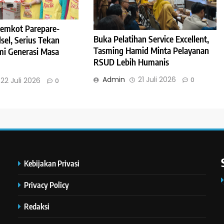
Pemkot Parepare-
Buka Pelatihan Service Excellent,
sel, Serius Tekan
Tasming Hamid Minta Pelayanan
mi Generasi Masa
RSUD Lebih Humanis
Admin
21 Juli 2026
0
22 Juli 2026
0
Kebijakan Privasi
Privacy Policy
Redaksi