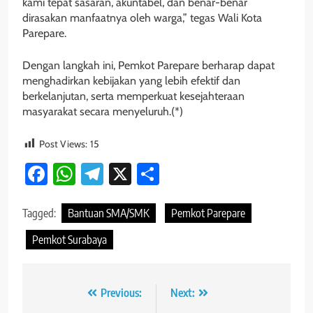
kami tepat sasaran, akuntabel, dan benar-benar
dirasakan manfaatnya oleh warga,” tegas Wali Kota
Parepare.
Dengan langkah ini, Pemkot Parepare berharap dapat
menghadirkan kebijakan yang lebih efektif dan
berkelanjutan, serta memperkuat kesejahteraan
masyarakat secara menyeluruh.(*)
Post Views:
15
Facebook
WhatsApp
Telegram
X
Share
Tagged:
Bantuan SMA/SMK
Pemkot Parepare
Pemkot Surabaya
Navigasi
Previous:
Next: