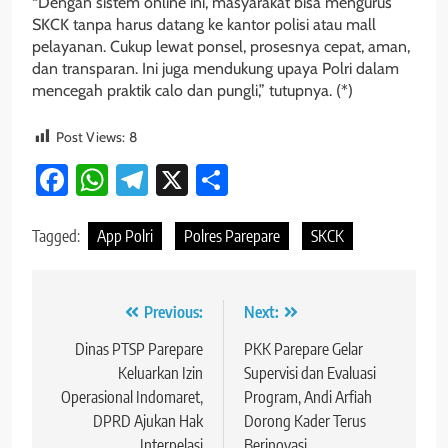
“Dengan sistem online ini, masyarakat bisa mengurus
SKCK tanpa harus datang ke kantor polisi atau mall
pelayanan. Cukup lewat ponsel, prosesnya cepat, aman,
dan transparan. Ini juga mendukung upaya Polri dalam
mencegah praktik calo dan pungli,” tutupnya. (*)
Post Views:
8
Facebook
WhatsApp
Telegram
X
Share
Tagged:
App Polri
Polres Parepare
SKCK
Navigasi
Previous:
Next:
pos
Dinas PTSP Parepare
PKK Parepare Gelar
Keluarkan Izin
Supervisi dan Evaluasi
Operasional Indomaret,
Program, Andi Arfiah
DPRD Ajukan Hak
Dorong Kader Terus
Interpelasi
Berinovasi