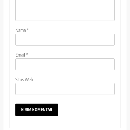
Nama
*
Email
*
Situs Web