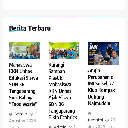
Berita Terbaru
Mahasiswa
Kurangi
Angin
KKN Unhas
Sampah
Perubahan di
Edukasi Siswa
Plastik,
IMI Sulsel, 27
SDN 36
Mahasiswa
Klub Kompak
Tangaparang
KKN Unhas
Dukung
Soal Bahaya
Ajak Siswa
Najmuddin
“Food Waste”
SDN 36
Tangaparang
Admin
1
Bikin Ecobrick
Redaksi
29
Agustus 2026
Juli 2026
Admin
1
0
0