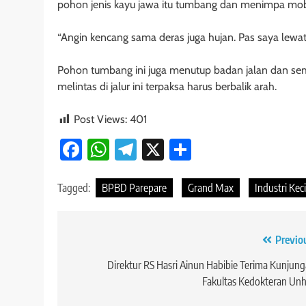
pohon jenis kayu jawa itu tumbang dan menimpa mobi
“Angin kencang sama deras juga hujan. Pas saya lewat
Pohon tumbang ini juga menutup badan jalan dan sem
melintas di jalur ini terpaksa harus berbalik arah.
Post Views:
401
Facebook
WhatsApp
Telegram
X
Share
Tagged:
BPBD Parepare
Grand Max
Industri Keci
Navigasi
Previo
pos
Direktur RS Hasri Ainun Habibie Terima Kunjun
Fakultas Kedokteran Un