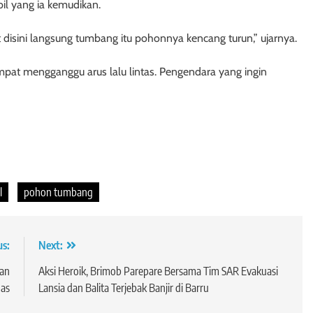
l yang ia kemudikan.
 disini langsung tumbang itu pohonnya kencang turun,” ujarnya.
pat mengganggu arus lalu lintas. Pengendara yang ingin
l
pohon tumbang
us:
Next:
gan
Aksi Heroik, Brimob Parepare Bersama Tim SAR Evakuasi
has
Lansia dan Balita Terjebak Banjir di Barru