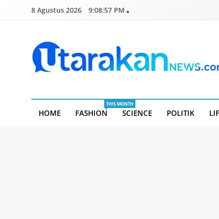
Skip
8 Agustus 2026
9:08:58 PM
to
content
Utarakannews.com
Terkini Dalam Genggaman
THIS MONTH
HOME
FASHION
SCIENCE
POLITIK
LI