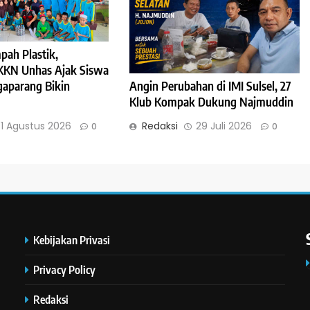
pah Plastik,
KKN Unhas Ajak Siswa
aparang Bikin
Angin Perubahan di IMI Sulsel, 27
Klub Kompak Dukung Najmuddin
1 Agustus 2026
Redaksi
29 Juli 2026
0
0
Kebijakan Privasi
Privacy Policy
Redaksi