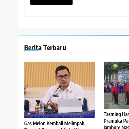
Berita Terbaru
Tasming Ha
Pramuka Pare
Gas Melon Kembali Melimpah,
Jambore Nasi