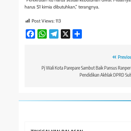
harus S1 kimia dibutuhkan,” terangnya.
Post Views:
113
Facebook
WhatsApp
Telegram
X
Share
Navigasi
Previo
pos
Pj Wali Kota Parepare Sambut Baik Pansus Ranpe
Pendidikan Akhlak DPRD Sul