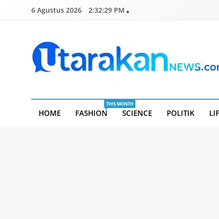
Skip
6 Agustus 2026
2:32:30 PM
to
content
Utarakannews.com
Terkini Dalam Genggaman
THIS MONTH
HOME
FASHION
SCIENCE
POLITIK
LI