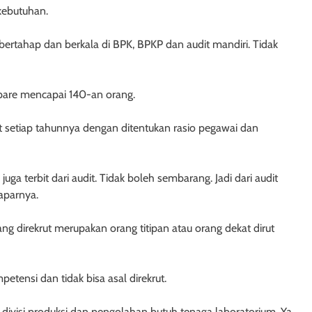
kebutuhan.
 bertahap dan berkala di BPK, BPKP dan audit mandiri. Tidak
epare mencapai 140-an orang.
dit setiap tahunnya dengan ditentukan rasio pegawai dan
uga terbit dari audit. Tidak boleh sembarang. Jadi dari audit
paparnya.
g direkrut merupakan orang titipan atau orang dekat dirut
tensi dan tidak bisa asal direkrut.
ya divisi produksi dan pengolahan butuh tenaga laboratorium. Ya