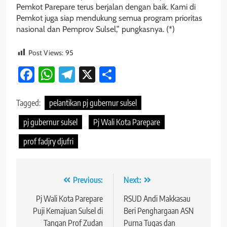
Pemkot Parepare terus berjalan dengan baik. Kami di
Pemkot juga siap mendukung semua program prioritas
nasional dan Pemprov Sulsel,” pungkasnya. (*)
Post Views:
95
Facebook
WhatsApp
Telegram
X
Share
Tagged:
pelantikan pj gubernur sulsel
pj gubernur sulsel
Pj Wali Kota Parepare
prof fadjry djufri
Navigasi
Previous:
Next:
pos
Pj Wali Kota Parepare
RSUD Andi Makkasau
Puji Kemajuan Sulsel di
Beri Penghargaan ASN
Tangan Prof Zudan
Purna Tugas dan