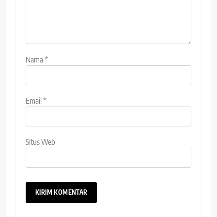
Nama
*
Email
*
Situs Web