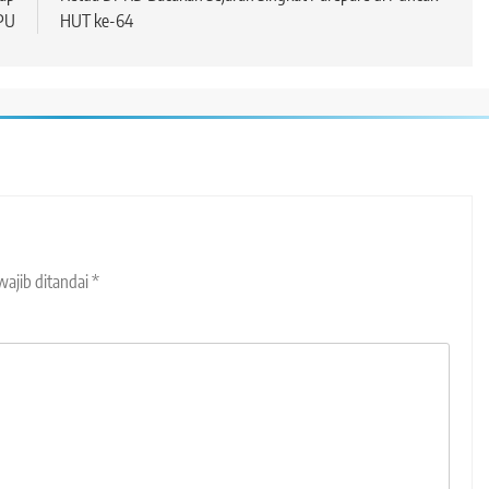
PU
HUT ke-64
wajib ditandai
*