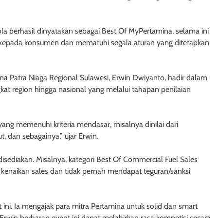
a berhasil dinyatakan sebagai Best Of MyPertamina, selama ini
kepada konsumen dan mematuhi segala aturan yang ditetapkan
na Patra Niaga Regional Sulawesi, Erwin Dwiyanto, hadir dalam
gkat region hingga nasional yang melalui tahapan penilaian
 yang memenuhi kriteria mendasar, misalnya dinilai dari
t, dan sebagainya,” ujar Erwin.
 disediakan. Misalnya, kategori Best Of Commercial Fuel Sales
e kenaikan sales dan tidak pernah mendapat teguran/sanksi
i. Ia mengajak para mitra Pertamina untuk solid dan smart
rwin berharap event ini dapat melahirkan rasa kompetisi secara