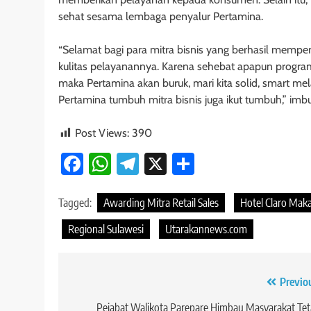
sehat sesama lembaga penyalur Pertamina.
“Selamat bagi para mitra bisnis yang berhasil memp
kulitas pelayanannya. Karena sehebat apapun program 
maka Pertamina akan buruk, mari kita solid, smart m
Pertamina tumbuh mitra bisnis juga ikut tumbuh,” imb
Post Views:
390
Facebook
WhatsApp
Telegram
X
Share
Tagged:
Awarding Mitra Retail Sales
Hotel Claro Mak
Regional Sulawesi
Utarakannews.com
Navigasi
Previo
pos
Pejabat Walikota Parepare Himbau Masyarakat Te