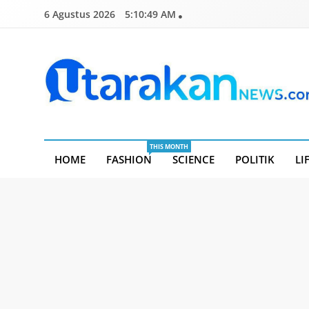
Skip
6 Agustus 2026
5:10:50 AM
to
content
Utarakannews.com
Terkini Dalam Genggaman
THIS MONTH
HOME
FASHION
SCIENCE
POLITIK
LI