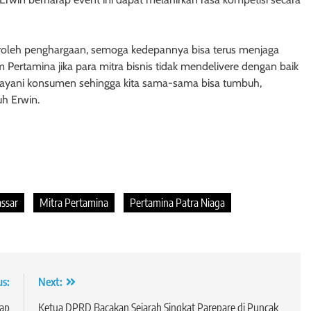
eroleh penghargaan, semoga kedepannya bisa terus menjaga
Pertamina jika para mitra bisnis tidak mendelivere dengan baik
elayani konsumen sehingga kita sama-sama bisa tumbuh,
uh Erwin.
assar
Mitra Pertamina
Pertamina Patra Niaga
us:
Next:
tap
Ketua DPRD Bacakan Sejarah Singkat Parepare di Puncak