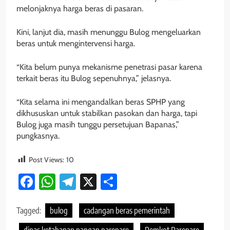
melonjaknya harga beras di pasaran.
Kini, lanjut dia, masih menunggu Bulog mengeluarkan
beras untuk mengintervensi harga.
“Kita belum punya mekanisme penetrasi pasar karena
terkait beras itu Bulog sepenuhnya,” jelasnya.
“Kita selama ini mengandalkan beras SPHP yang
dikhususkan untuk stabilkan pasokan dan harga, tapi
Bulog juga masih tunggu persetujuan Bapanas,”
pungkasnya.
Post Views:
10
Facebook
WhatsApp
Telegram
X
Share
Tagged:
bulog
cadangan beras pemerintah
dinas ketahanan pangan parepare
Pemkot Parepare