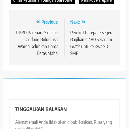
Navigasi
Previous:
Next:
pos
DPRD Parepare Sidak ke
Pemkot Parepare Segera
Gudang Bulog usai
Bagikan 4.480 Seragam
Warga Keluhkan Harga
Gratis untuk Siswa SD-
Beras Mahal
SMP
TINGGALKAN BALASAN
Alamat email Anda tidak akan dipublikasikan.
Ruas yang
wajib ditandai
*