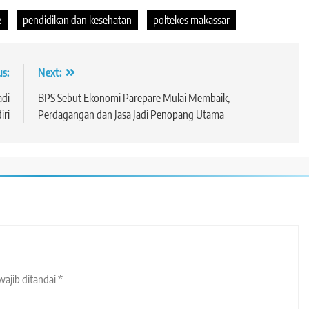
e
pendidikan dan kesehatan
poltekes makassar
us:
Next:
adi
BPS Sebut Ekonomi Parepare Mulai Membaik,
iri
Perdagangan dan Jasa Jadi Penopang Utama
wajib ditandai
*