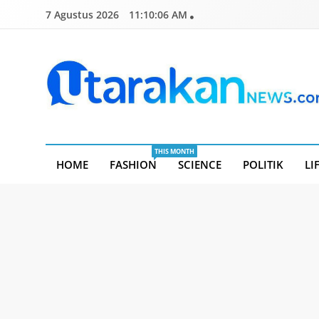
Skip
7 Agustus 2026
11:10:08 AM
to
content
Utarakannews.com
Terkini Dalam Genggaman
THIS MONTH
HOME
FASHION
SCIENCE
POLITIK
LI