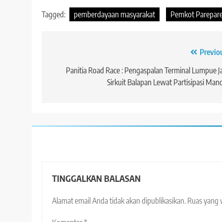
Tagged:
pemberdayaan masyarakat
Pemkot Parepar
Navigasi
Previo
pos
Panitia Road Race : Pengaspalan Terminal Lumpue J
Sirkuit Balapan Lewat Partisipasi Mand
TINGGALKAN BALASAN
Alamat email Anda tidak akan dipublikasikan.
Ruas yang 