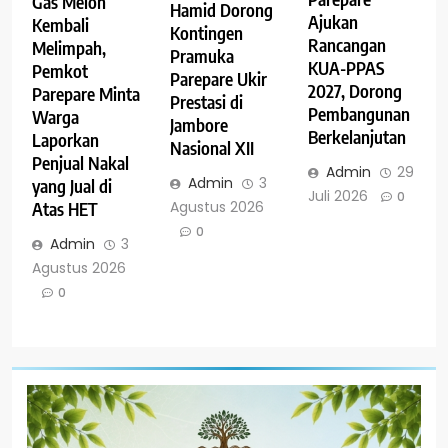
Gas Melon
Hamid Dorong
Ajukan
Kembali
Kontingen
Rancangan
Melimpah,
Pramuka
KUA-PPAS
Pemkot
Parepare Ukir
2027, Dorong
Parepare Minta
Prestasi di
Pembangunan
Warga
Jambore
Berkelanjutan
Laporkan
Nasional XII
Penjual Nakal
Admin
29
Admin
3
yang Jual di
Juli 2026
0
Agustus 2026
Atas HET
0
Admin
3
Agustus 2026
0