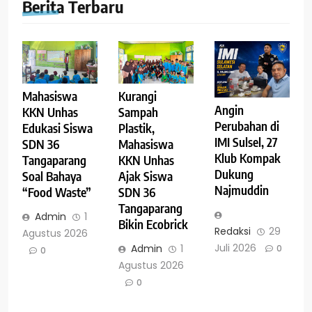
Berita Terbaru
Mahasiswa
Kurangi
Angin
KKN Unhas
Sampah
Perubahan di
Edukasi Siswa
Plastik,
IMI Sulsel, 27
SDN 36
Mahasiswa
Klub Kompak
Tangaparang
KKN Unhas
Dukung
Soal Bahaya
Ajak Siswa
Najmuddin
“Food Waste”
SDN 36
Tangaparang
Admin
1
Bikin Ecobrick
Redaksi
29
Agustus 2026
Juli 2026
Admin
1
0
0
Agustus 2026
0