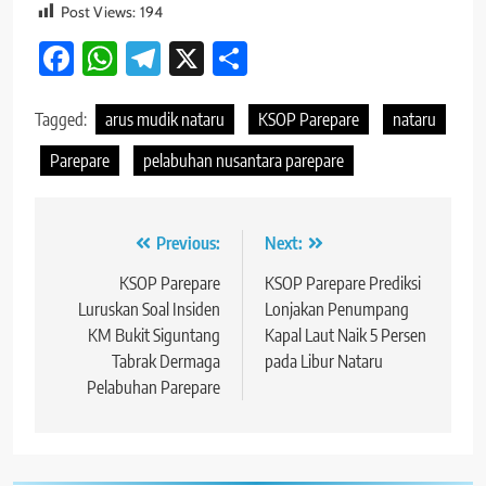
Post Views:
194
Facebook
WhatsApp
Telegram
X
Share
Tagged:
arus mudik nataru
KSOP Parepare
nataru
Parepare
pelabuhan nusantara parepare
Navigasi
Previous:
Next:
pos
KSOP Parepare
KSOP Parepare Prediksi
Luruskan Soal Insiden
Lonjakan Penumpang
KM Bukit Siguntang
Kapal Laut Naik 5 Persen
Tabrak Dermaga
pada Libur Nataru
Pelabuhan Parepare