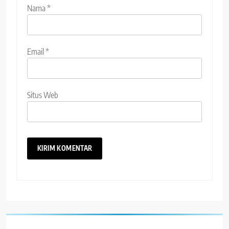
Nama
*
Email
*
Situs Web