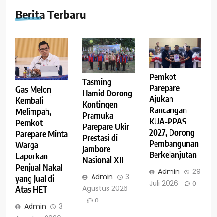
Berita Terbaru
Pemkot
Tasming
Parepare
Gas Melon
Hamid Dorong
Ajukan
Kembali
Kontingen
Rancangan
Melimpah,
Pramuka
KUA-PPAS
Pemkot
Parepare Ukir
2027, Dorong
Parepare Minta
Prestasi di
Pembangunan
Warga
Jambore
Berkelanjutan
Laporkan
Nasional XII
Penjual Nakal
Admin
29
Admin
3
yang Jual di
Juli 2026
0
Agustus 2026
Atas HET
0
Admin
3