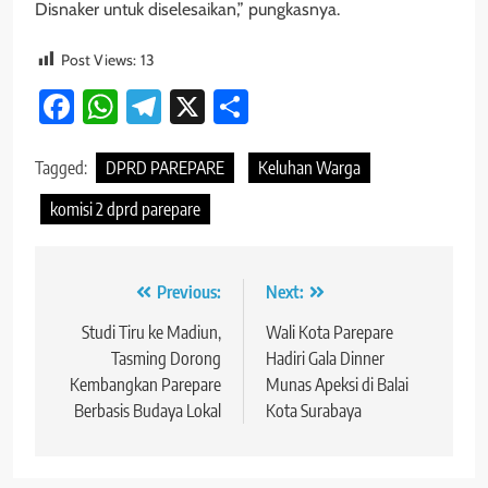
Disnaker untuk diselesaikan,” pungkasnya.
Post Views:
13
Facebook
WhatsApp
Telegram
X
Share
Tagged:
DPRD PAREPARE
Keluhan Warga
komisi 2 dprd parepare
Navigasi
Previous:
Next:
pos
Studi Tiru ke Madiun,
Wali Kota Parepare
Tasming Dorong
Hadiri Gala Dinner
Kembangkan Parepare
Munas Apeksi di Balai
Berbasis Budaya Lokal
Kota Surabaya