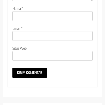
Nama
*
Email
*
Situs Web