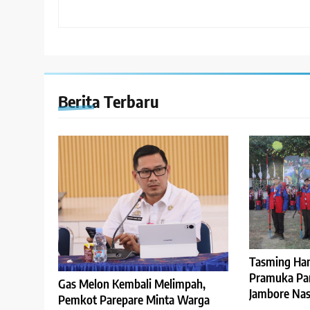
Berita Terbaru
Tasming Ha
Pramuka Pare
Gas Melon Kembali Melimpah,
Jambore Nasi
Pemkot Parepare Minta Warga