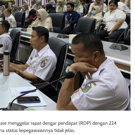
are menggelar rapat dengar pendapat (RDP) dengan 224
 status kepegawaiannya tidak jelas.