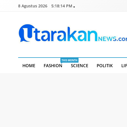
Skip
8 Agustus 2026
5:18:15 PM
to
content
Utarakannews.com
Terkini Dalam Genggaman
THIS MONTH
HOME
FASHION
SCIENCE
POLITIK
LI