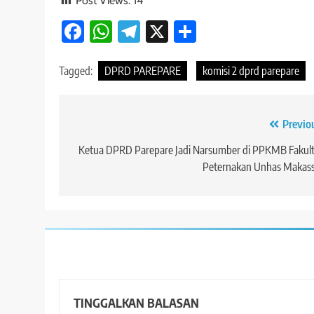
Post Views:
14
Facebook
WhatsApp
Telegram
X
Share
Tagged:
DPRD PAREPARE
komisi 2 dprd parepare
Navigasi
Previo
pos
Ketua DPRD Parepare Jadi Narsumber di PPKMB Fakul
Peternakan Unhas Makass
TINGGALKAN BALASAN