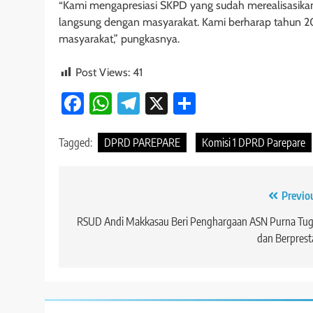
“Kami mengapresiasi SKPD yang sudah merealisasik
langsung dengan masyarakat. Kami berharap tahun 202
masyarakat,” pungkasnya.
Post Views:
41
Facebook
WhatsApp
Telegram
X
Share
Tagged:
DPRD PAREPARE
Komisi 1 DPRD Parepare
Navigasi
Previo
pos
RSUD Andi Makkasau Beri Penghargaan ASN Purna Tug
dan Berprest