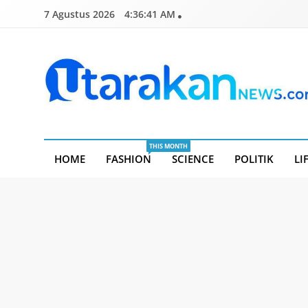
Skip
7 Agustus 2026
4:36:42 AM
to
content
Utarakannews.com
Terkini Dalam Genggaman
THIS MONTH
HOME
FASHION
SCIENCE
POLITIK
LI