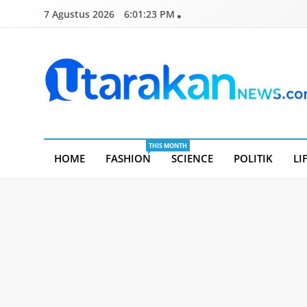
Skip
7 Agustus 2026
6:01:24 PM
to
content
Utarakannews.com
Terkini Dalam Genggaman
THIS MONTH
HOME
FASHION
SCIENCE
POLITIK
LI