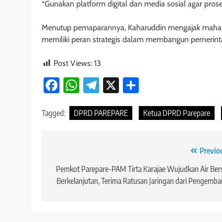
“Gunakan platform digital dan media sosial agar proses 
Menutup pemaparannya, Kaharuddin mengajak mahasis
memiliki peran strategis dalam membangun pemerinta
Post Views:
13
Facebook
WhatsApp
Telegram
X
Share
Tagged:
DPRD PAREPARE
Ketua DPRD Parepare
Navigasi
Previo
pos
Pemkot Parepare-PAM Tirta Karajae Wujudkan Air Ber
Berkelanjutan, Terima Ratusan Jaringan dari Pengemb