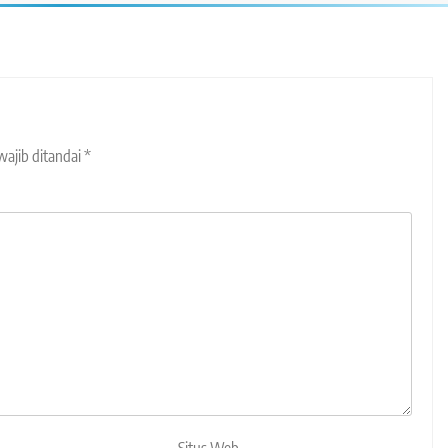
wajib ditandai
*
Situs Web