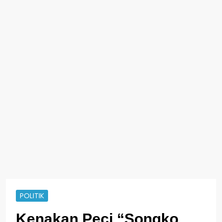
POLITIK
Kenakan Peci “Songko