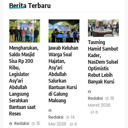
Berita Terbaru
Tasming
Mengharukan,
Jawab Keluhan
Hamid Sambut
Saldo Masjid
Warga Soal
Kader,
Sisa Rp 200
Hajatan,
NasDem Sulsel
Ribu,
Asy’ari
Optimistis
Legislator
Abdullah
Rebut Lebih
Asy’ari
Salurkan
Banyak Kursi
Abdullah
Bantuan Kursi
Langsung
di Galung
Redaksi
18
Serahkan
Maloang
Maret 2026
Bantuan saat
0
Reses
Redaksi
14
Redaksi
15
Mei 2026
0