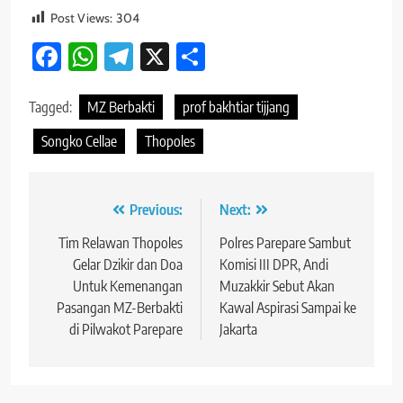
Post Views:
304
Facebook
WhatsApp
Telegram
X
Share
Tagged:
MZ Berbakti
prof bakhtiar tijjang
Songko Cellae
Thopoles
Navigasi
Previous:
Next:
pos
Tim Relawan Thopoles
Polres Parepare Sambut
Gelar Dzikir dan Doa
Komisi III DPR, Andi
Untuk Kemenangan
Muzakkir Sebut Akan
Pasangan MZ-Berbakti
Kawal Aspirasi Sampai ke
di Pilwakot Parepare
Jakarta