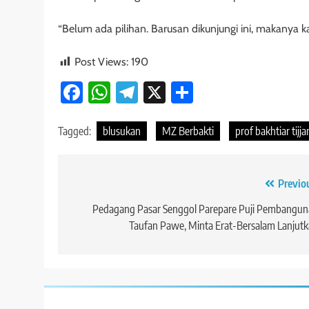
“Belum ada pilihan. Barusan dikunjungi ini, makanya kage
Post Views:
190
Facebook
WhatsApp
Telegram
X
Share
Tagged:
blusukan
MZ Berbakti
prof bakhtiar tijj
Navigasi
Previo
pos
Pedagang Pasar Senggol Parepare Puji Pembangun
Taufan Pawe, Minta Erat-Bersalam Lanjut