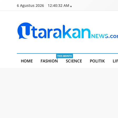
Skip
6 Agustus 2026
12:40:33 AM
to
content
Utarakannews.com
Terkini Dalam Genggaman
THIS MONTH
HOME
FASHION
SCIENCE
POLITIK
LI