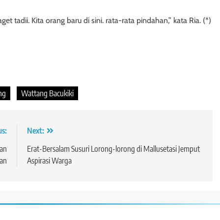
t tadii. Kita orang baru di sini. rata-rata pindahan,” kata Ria. (*)
ang
Wattang Bacukiki
us:
Next:
an
Erat-Bersalam Susuri Lorong-lorong di Mallusetasi Jemput
kan
Aspirasi Warga