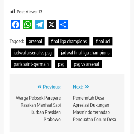
Post Views:
13
Facebook
WhatsApp
Telegram
X
Share
Tagged:
arsenal
final liga champions
final ucl
jadwal arsenal vs psg
jadwal final liga champions
paris saint-germain
psg
psg vs arsenal
Navigasi
Previous:
Next:
pos
Warga Pelosok Parepare
Pemerintah Desa
Rasakan Manfaat Sapi
Apresiasi Dukungan
Kurban Presiden
Masmindo terhadap
Prabowo
Penguatan Forum Desa