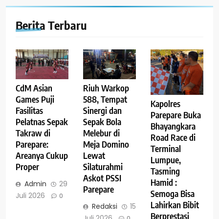
Berita Terbaru
Riuh Warkop
CdM Asian
588, Tempat
Games Puji
Kapolres
Sinergi dan
Fasilitas
Parepare Buka
Sepak Bola
Pelatnas Sepak
Bhayangkara
Melebur di
Takraw di
Road Race di
Meja Domino
Parepare:
Terminal
Lewat
Areanya Cukup
Lumpue,
Silaturahmi
Proper
Tasming
Askot PSSI
Hamid :
Admin
29
Parepare
Semoga Bisa
Juli 2026
0
Lahirkan Bibit
Redaksi
15
Berprestasi
Juli 2026
0