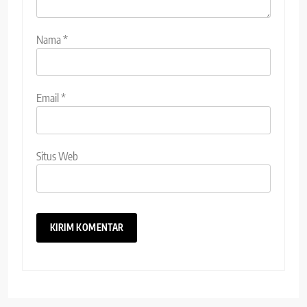
Nama
*
Email
*
Situs Web