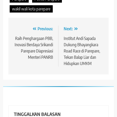
wakil wali kota parepare
Navigasi
Previous:
Next:
pos
Raih Penghargaan PBB,
Institut Andi Sapada
Inovasi Berdaya Srikandi
Dukung Bhayangkara
Parepare Diapresiasi
Road Race di Parepare,
Menteri PANRB
Tekan Balap Liar dan
Hidupkan UMKM
TINGGALKAN BALASAN