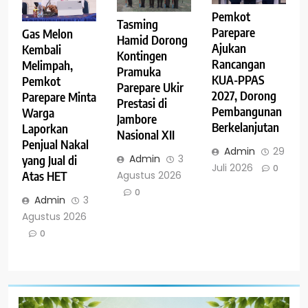
Pemkot
Tasming
Parepare
Gas Melon
Hamid Dorong
Ajukan
Kembali
Kontingen
Rancangan
Melimpah,
Pramuka
KUA-PPAS
Pemkot
Parepare Ukir
2027, Dorong
Parepare Minta
Prestasi di
Pembangunan
Warga
Jambore
Berkelanjutan
Laporkan
Nasional XII
Penjual Nakal
Admin
29
Admin
3
yang Jual di
Juli 2026
0
Agustus 2026
Atas HET
0
Admin
3
Agustus 2026
0