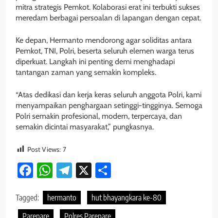
mitra strategis Pemkot. Kolaborasi erat ini terbukti sukses
meredam berbagai persoalan di lapangan dengan cepat.
Ke depan, Hermanto mendorong agar soliditas antara
Pemkot, TNI, Polri, beserta seluruh elemen warga terus
diperkuat. Langkah ini penting demi menghadapi
tantangan zaman yang semakin kompleks.
“Atas dedikasi dan kerja keras seluruh anggota Polri, kami
menyampaikan penghargaan setinggi-tingginya. Semoga
Polri semakin profesional, modern, terpercaya, dan
semakin dicintai masyarakat,” pungkasnya.
Post Views:
7
Facebook
WhatsApp
Telegram
X
Share
Tagged:
hermanto
hut bhayangkara ke-80
Parepare
Polres Parepare