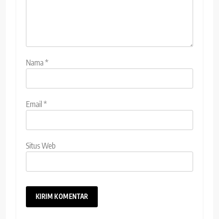
Nama
*
Email
*
Situs Web