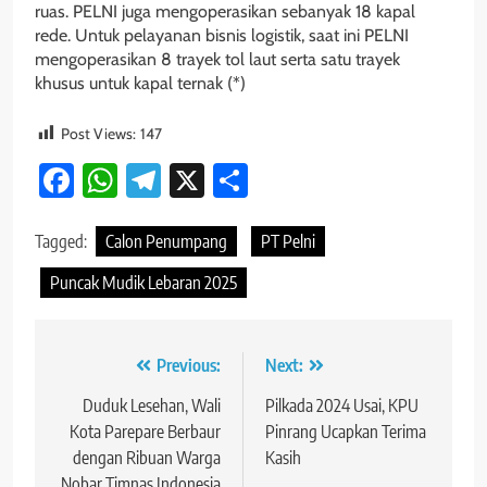
ruas. PELNI juga mengoperasikan sebanyak 18 kapal
rede. Untuk pelayanan bisnis logistik, saat ini PELNI
mengoperasikan 8 trayek tol laut serta satu trayek
khusus untuk kapal ternak (*)
Post Views:
147
Facebook
WhatsApp
Telegram
X
Share
Tagged:
Calon Penumpang
PT Pelni
Puncak Mudik Lebaran 2025
Navigasi
Previous:
Next:
pos
Duduk Lesehan, Wali
Pilkada 2024 Usai, KPU
Kota Parepare Berbaur
Pinrang Ucapkan Terima
dengan Ribuan Warga
Kasih
Nobar Timnas Indonesia