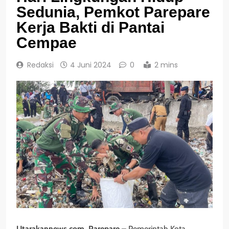
Sedunia, Pemkot Parepare
Kerja Bakti di Pantai
Cempae
Redaksi
4 Juni 2024
0
2 mins
Utarakannews.com, Parepare –
Pemerintah Kota