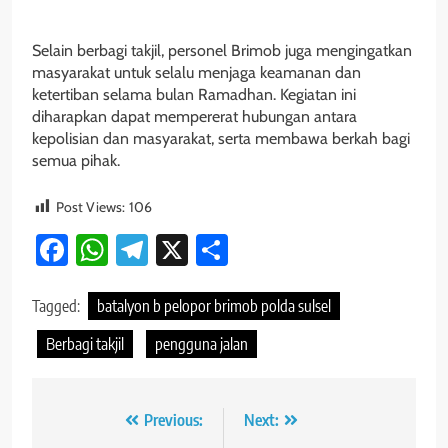
Selain berbagi takjil, personel Brimob juga mengingatkan
masyarakat untuk selalu menjaga keamanan dan
ketertiban selama bulan Ramadhan. Kegiatan ini
diharapkan dapat mempererat hubungan antara
kepolisian dan masyarakat, serta membawa berkah bagi
semua pihak.
Post Views:
106
Facebook
WhatsApp
Telegram
X
Share
Tagged:
batalyon b pelopor brimob polda sulsel
Berbagi takjil
pengguna jalan
Navigasi
Previous:
Next: