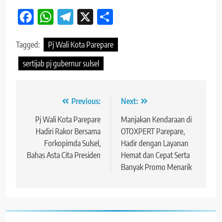
Facebook
WhatsApp
Telegram
X
Share
Tagged:
Pj Wali Kota Parepare
sertijab pj gubernur sulsel
Navigasi
Previous:
Next:
pos
Pj Wali Kota Parepare
Manjakan Kendaraan di
Hadiri Rakor Bersama
OTOXPERT Parepare,
Forkopimda Sulsel,
Hadir dengan Layanan
Bahas Asta Cita Presiden
Hemat dan Cepat Serta
Banyak Promo Menarik