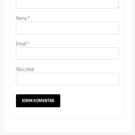
Nama
*
Email
*
Situs Web