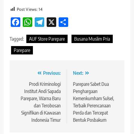
Post Views:
14
Facebook
WhatsApp
Telegram
X
Share
Tagged:
AUF Store Parepare
Busana Muslim Pria
Parepare
Navigasi
Previous:
Next:
pos
Prodi Kriminologi
Parepare Sabet Dua
Institut Andi Sapada
Penghargaan
Parepare, Warna Baru
Kemenkumham Sulsel,
dan Terobosan
Terbaik Perencanaan
Signifikan di Kawasan
Perda dan Tercepat
Indonesia Timur
Bentuk Posbakum