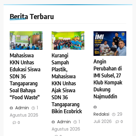
Berita Terbaru
Mahasiswa
Kurangi
Angin
KKN Unhas
Sampah
Perubahan di
Edukasi Siswa
Plastik,
IMI Sulsel, 27
SDN 36
Mahasiswa
Klub Kompak
Tangaparang
KKN Unhas
Dukung
Soal Bahaya
Ajak Siswa
Najmuddin
“Food Waste”
SDN 36
Tangaparang
Admin
1
Bikin Ecobrick
Redaksi
29
Agustus 2026
Juli 2026
Admin
1
0
0
Agustus 2026