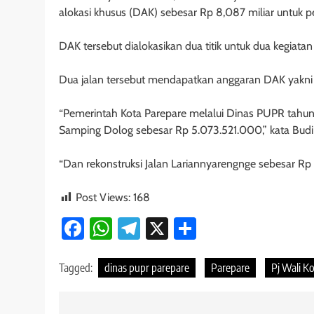
alokasi khusus (DAK) sebesar Rp 8,087 miliar untuk p
DAK tersebut dialokasikan dua titik untuk dua kegiata
Dua jalan tersebut mendapatkan anggaran DAK yakni 
“Pemerintah Kota Parepare melalui Dinas PUPR tahun
Samping Dolog sebesar Rp 5.073.521.000,” kata Budi 
“Dan rekonstruksi Jalan Lariannyarengnge sebesar Rp
Post Views:
168
Facebook
WhatsApp
Telegram
X
Share
Tagged:
dinas pupr parepare
Parepare
Pj Wali K