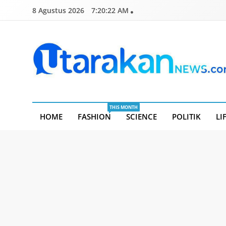
Skip
8 Agustus 2026
7:20:24 AM
to
content
Utarakannews.com
Terkini Dalam Genggaman
THIS MONTH
HOME
FASHION
SCIENCE
POLITIK
LI