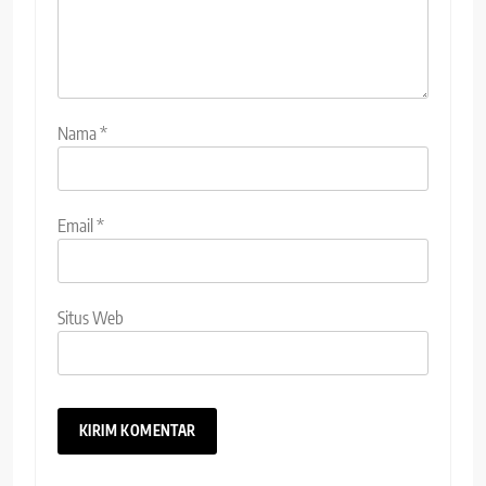
Nama
*
Email
*
Situs Web