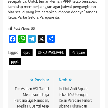
secepatnya. Untuk teman-teman PPPK tetap bersabar,
kami siap memperjuangkan agar jadwal pengangkatan
bisa sesuai yang kita harapkan. Mohon doanya,” tandas
Ketua Partai Gelora Parepare itu.
Post Views:
55
Facebook
WhatsApp
Telegram
X
Share
Tagged:
dprd
DPRD PAREPARE
Parepare
pppk
Navigasi
Previous:
Next:
pos
Tim Asuhan HSL Tampil
Institut Andi Sapada
Memukau di Laga
Teken MoU dengan
Perdana Liga Ramadan,
Kejari Parepare Terkait
Media FC Bantai Asap
Bidang Hukum dan