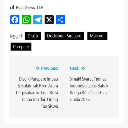
Post Views:
189
Facebook
WhatsApp
Telegram
X
Share
Tagged:
Disdik
Disdikbud Parepare
Makmur
Parepare
Navigasi
Previous:
Next:
pos
Disdik Parepare Imbau
Simak! Syarat Timnas
Sekolah Tak Bikin Acara
Indonesia Lolos Babak
Perpisahan ke Luar Kota
Ketiga Kualifikasi Piala
Tanpa Izin dari Orang
Dunia 2026
Tua Siswa