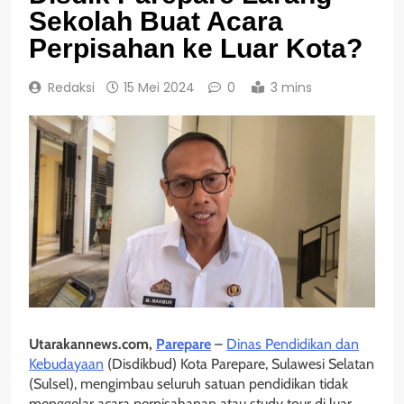
Sekolah Buat Acara
Perpisahan ke Luar Kota?
Redaksi
15 Mei 2024
0
3 mins
Utarakannews.com,
Parepare
–
Dinas Pendidikan dan
Kebudayaan
(Disdikbud) Kota Parepare, Sulawesi Selatan
(Sulsel), mengimbau seluruh satuan pendidikan tidak
menggelar acara perpisahanan atau study tour di luar