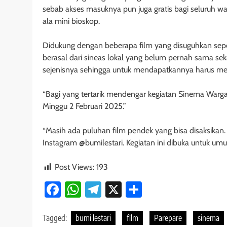
sebab akses masuknya pun juga gratis bagi seluruh 
ala mini bioskop.
Didukung dengan beberapa film yang disuguhkan sep
berasal dari sineas lokal yang belum pernah sama sek
sejenisnya sehingga untuk mendapatkannya harus mel
“Bagi yang tertarik mendengar kegiatan Sinema Warga
Minggu 2 Februari 2025.”
“Masih ada puluhan film pendek yang bisa disaksikan
Instagram @bumilestari. Kegiatan ini dibuka untuk um
Post Views:
193
Facebook
WhatsApp
Telegram
X
Share
Tagged:
bumi lestari
film
Parepare
sinema