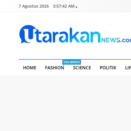
Skip
7 Agustus 2026
3:57:43 AM
to
content
Utarakannews.com
Terkini Dalam Genggaman
THIS MONTH
HOME
FASHION
SCIENCE
POLITIK
LI