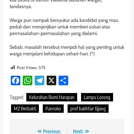
tandasnya.
Warga pun nampak bersyukur ada kandidat yang mau
peduli dan menjanjikan untuk memberi solusi atas
permasalahan-permasalahan yang dialami.
Sebab, masalah tersebut menjadi hal yang penting untuk
warga menjalani kehidupan sehari-hari. (*)
Post Views:
575
Facebook
WhatsApp
Telegram
X
Share
Tagged:
Kelurahan Bumi Harapan
Lampu Lorong
MZ Berbakti
Panroko
prof bakhtiar tijjang
Navigasi
Previous:
Next: