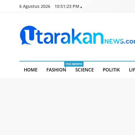
Skip
6 Agustus 2026
10:51:24 PM
to
content
Utarakannews.com
Terkini Dalam Genggaman
THIS MONTH
HOME
FASHION
SCIENCE
POLITIK
LI