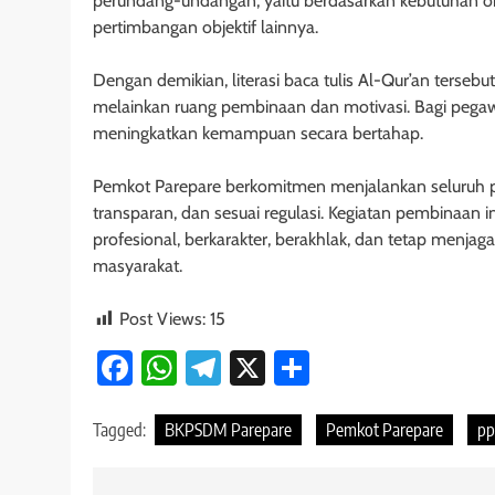
perundang-undangan, yaitu berdasarkan kebutuhan organi
pertimbangan objektif lainnya.
Dengan demikian, literasi baca tulis Al-Qur’an terseb
melainkan ruang pembinaan dan motivasi. Bagi pegawa
meningkatkan kemampuan secara bertahap.
Pemkot Parepare berkomitmen menjalankan seluruh pro
transparan, dan sesuai regulasi. Kegiatan pembinaan 
profesional, berkarakter, berakhlak, dan tetap menj
masyarakat.
Post Views:
15
Facebook
WhatsApp
Telegram
X
Share
Tagged:
BKPSDM Parepare
Pemkot Parepare
pp