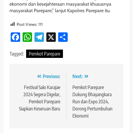
ekonomi dan kesejahteraan masyarakat khususnya
masyarakat Parepare,” lanjut Kapolres Parepare itu.
Post Views:
111
Facebook
WhatsApp
Telegram
X
Share
Tagged:
Pemkot Parepare
Navigasi
Previous:
Next:
pos
Festival Salo Karajae
Pemkot Parepare
2024 Segera Digelar,
Dukung Bhayangkara
Pemkot Parepare
Run dan Expo 2024,
Siapkan Keseruan Baru
Dorong Pertumbuhan
Ekonomi