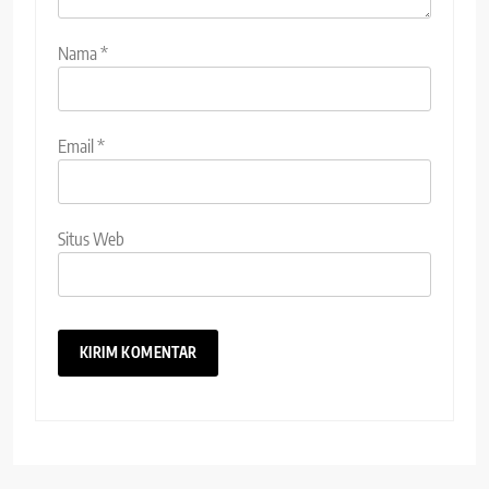
Nama
*
Email
*
Situs Web