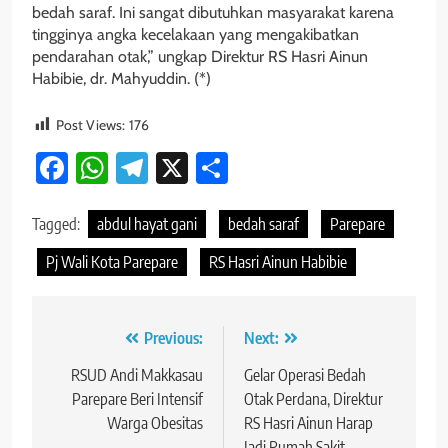
bedah saraf. Ini sangat dibutuhkan masyarakat karena
tingginya angka kecelakaan yang mengakibatkan
pendarahan otak,” ungkap Direktur RS Hasri Ainun
Habibie, dr. Mahyuddin. (*)
Post Views:
176
Facebook
WhatsApp
Telegram
X
Share
Tagged:
abdul hayat gani
bedah saraf
Parepare
Pj Wali Kota Parepare
RS Hasri Ainun Habibie
Navigasi
Previous:
Next:
pos
RSUD Andi Makkasau
Gelar Operasi Bedah
Parepare Beri Intensif
Otak Perdana, Direktur
Warga Obesitas
RS Hasri Ainun Harap
Jadi Rumah Sakit