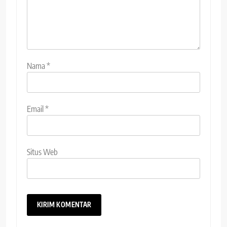
Nama
*
Email
*
Situs Web