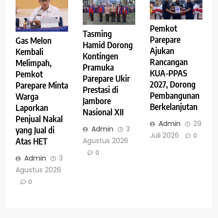
Pemkot
Tasming
Parepare
Gas Melon
Hamid Dorong
Ajukan
Kembali
Kontingen
Rancangan
Melimpah,
Pramuka
KUA-PPAS
Pemkot
Parepare Ukir
2027, Dorong
Parepare Minta
Prestasi di
Pembangunan
Warga
Jambore
Berkelanjutan
Laporkan
Nasional XII
Penjual Nakal
Admin
29
Admin
3
yang Jual di
Juli 2026
0
Agustus 2026
Atas HET
0
Admin
3
Agustus 2026
0