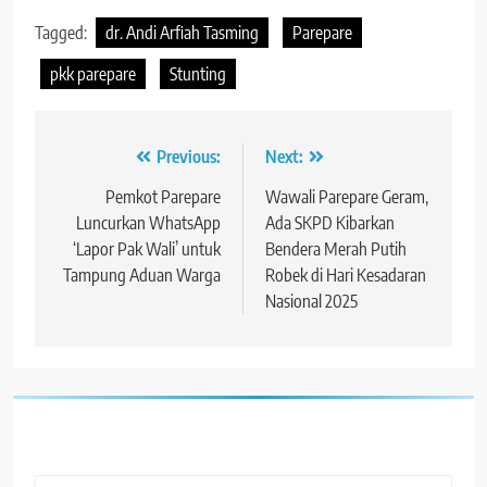
Tagged:
dr. Andi Arfiah Tasming
Parepare
pkk parepare
Stunting
Navigasi
Previous:
Next:
pos
Pemkot Parepare
Wawali Parepare Geram,
Luncurkan WhatsApp
Ada SKPD Kibarkan
‘Lapor Pak Wali’ untuk
Bendera Merah Putih
Tampung Aduan Warga
Robek di Hari Kesadaran
Nasional 2025