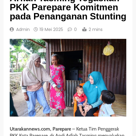
PKK Parepare Komitmen
pada Penanganan Stunting
Admin
19 Mei 2025
0
2 mins
Utarakannews.com, Parepare
– Ketua Tim Penggerak
PKK Kota Parepare, dr Andi Arfiah Tasming menyalurkan