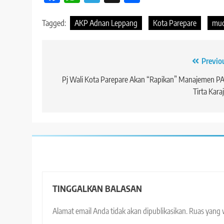
Tagged:
AKP Adnan Leppang
Kota Parepare
mud
Navigasi
Previo
pos
Pj Wali Kota Parepare Akan “Rapikan” Manajemen 
Tirta Kara
TINGGALKAN BALASAN
Alamat email Anda tidak akan dipublikasikan.
Ruas yang 