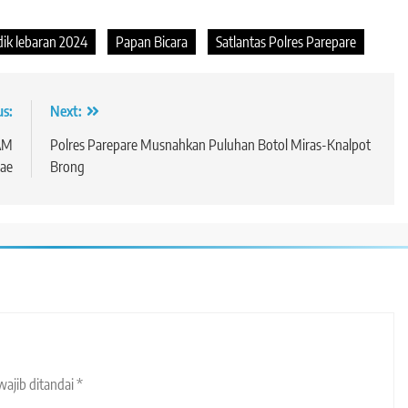
ik lebaran 2024
Papan Bicara
Satlantas Polres Parepare
us:
Next:
PAM
Polres Parepare Musnahkan Puluhan Botol Miras-Knalpot
jae
Brong
wajib ditandai
*