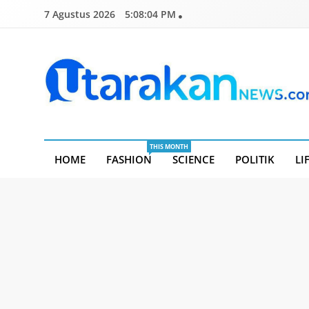
Skip
7 Agustus 2026
5:08:05 PM
to
content
Utarakannews.com
Terkini Dalam Genggaman
THIS MONTH
HOME
FASHION
SCIENCE
POLITIK
LI