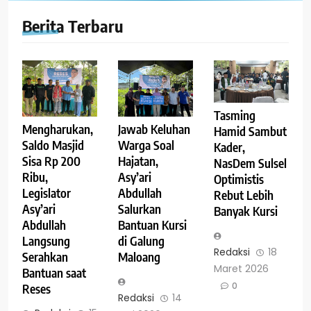
Berita Terbaru
Tasming
Mengharukan,
Jawab Keluhan
Hamid Sambut
Saldo Masjid
Warga Soal
Kader,
Sisa Rp 200
Hajatan,
NasDem Sulsel
Ribu,
Asy’ari
Optimistis
Legislator
Abdullah
Rebut Lebih
Asy’ari
Salurkan
Banyak Kursi
Abdullah
Bantuan Kursi
Langsung
di Galung
Redaksi
18
Serahkan
Maloang
Maret 2026
Bantuan saat
0
Reses
Redaksi
14