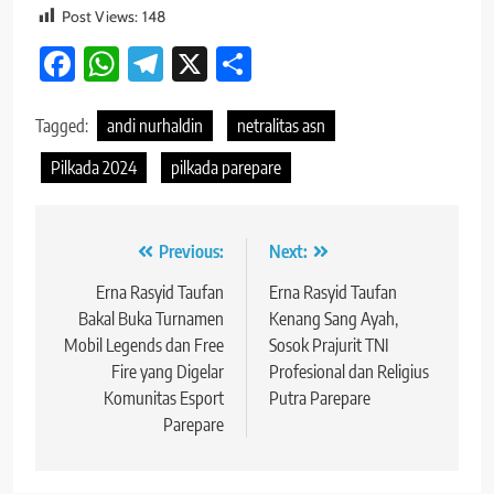
Post Views:
148
Facebook
WhatsApp
Telegram
X
Share
Tagged:
andi nurhaldin
netralitas asn
Pilkada 2024
pilkada parepare
Navigasi
Previous:
Next:
pos
Erna Rasyid Taufan
Erna Rasyid Taufan
Bakal Buka Turnamen
Kenang Sang Ayah,
Mobil Legends dan Free
Sosok Prajurit TNI
Fire yang Digelar
Profesional dan Religius
Komunitas Esport
Putra Parepare
Parepare